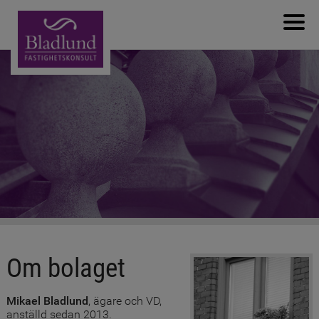
Välkommen
Om bolaget
Nyanställning
Produkter & Tjänster
Referenser
Nyheter
Kontakta oss
Om bolaget
Mikael Bladlund
, ägare och VD,
anställd sedan 2013.