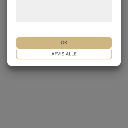
Læs mere om vores brug af cookies og
behandling af persondata på vores
hjemmeside.
OK
NØDVENDIGE
PRÆFERENCER
AFVIS ALLE
MARKETING
STATISTIK