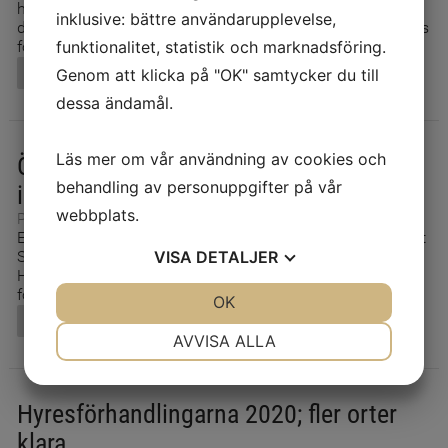
hyresförhandlingar. Bara någon fastighet återstår och
inklusive: bättre användarupplevelse,
därtill en handfull enstaka lägenheter som har undantagits
funktionalitet, statistik och marknadsföring.
för särskild förhandling. När vi…
Läs mer
Genom att klicka på "OK" samtycker du till
dessa ändamål.
Läs mer om vår användning av cookies och
Överenskommelse om hyressänkningar
behandling av personuppgifter på vår
i Uppsala
webbplats.
Publicerad: 14 december 2020
En överenskommelse har nåtts om sänkta hyror i kvarteret
VISA
DETALJER
Senapsfabriken i Uppsala, med hjälp av medling från
Hyresnämnden i Västerås. Överenskommelsen berör i
första steget de 254 prövningslägenheter…
JA
NEJ
OK
JA
NEJ
Läs mer
NÖDVÄNDIG
INSTÄLLNINGAR
AVVISA ALLA
JA
NEJ
JA
NEJ
MARKNADSFÖRING
STATISTIK
Hyresförhandlingarna 2020; fler orter
klara