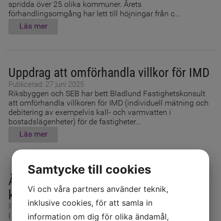
spridda över 25 olika kommuner. Årets
förhandlingsomgång har lett till höjningar från c…
Läs mer
Uppdrag att omförhandla villkor för IMD
Publicerad: 27 juni 2025
Riksbyggen och SEB har bett Bladlund Fastighetskonsult
att omförhandla villkoren för IMD (individuell mätning och
debitering av exempelvis kall- och varmvatten i
bostadslägenheter) för de fastigheter…
Läs mer
Samtycke till cookies
Årets hyresförhandlingar är i stort sett
Vi och våra partners använder teknik,
klara
inklusive cookies, för att samla in
Publicerad: 20 maj 2024
information om dig för olika ändamål,
I mitten av maj är vi nu i stort sett klara med årets