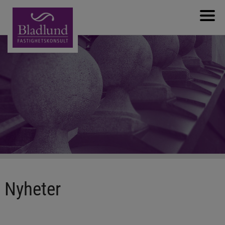
Välkommen
Om bolaget
Nyanställning
Produkter & Tjänster
Referenser
Nyheter
Kontakta oss
Nyheter