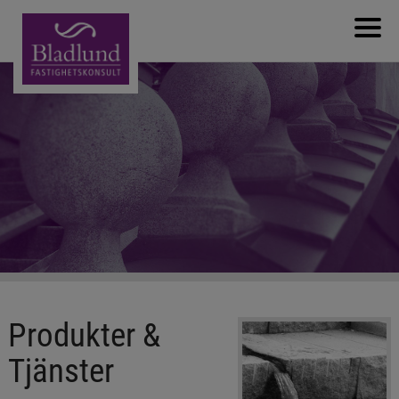
Välkommen
Om bolaget
Nyanställning
Produkter & Tjänster
Referenser
Nyheter
Kontakta oss
Produkter &
Tjänster