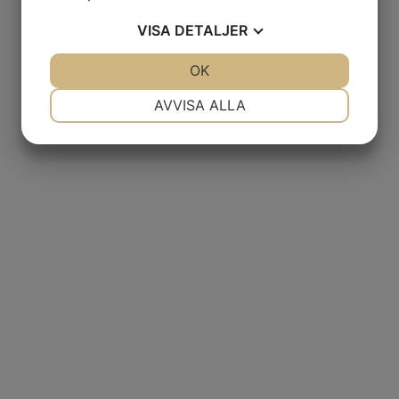
VISA
DETALJER
JA
NEJ
OK
JA
NEJ
NÖDVÄNDIG
INSTÄLLNINGAR
AVVISA ALLA
JA
NEJ
JA
NEJ
MARKNADSFÖRING
STATISTIK